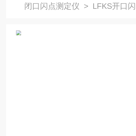
闭口闪点测定仪
> LFKS开口