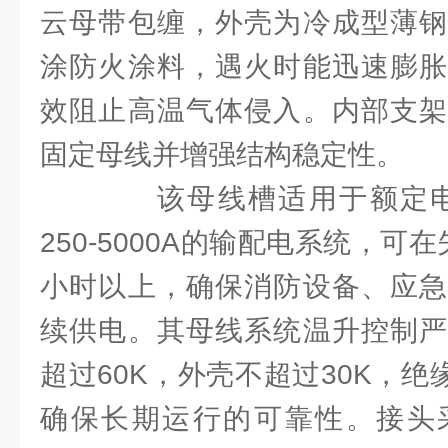
云母带包缠，外壳为冷成型薄钢
涂防火涂料，遇火时能迅速膨胀
效阻止高温气体侵入。内部支架
固定母线并增强结构稳定性。
该母线槽适用于额定电压
250-5000A的输配电系统，可
小时以上，确保消防设备、应急
续供电。其母线系统温升控制严
超过60K，外壳不超过30K，绝
确保长期运行的可靠性。接头