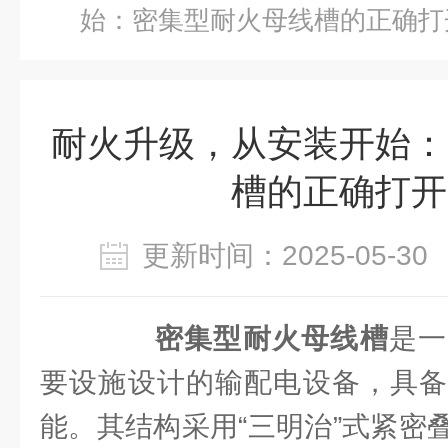
始：密集型耐火母线槽的正确打
耐火升级，从安装开始：
槽的正确打开
更新时间：2025-05-
密集型耐火母线槽
是一
要设施设计的输配电设备，具备
能。其结构采用“三明治”式紧密