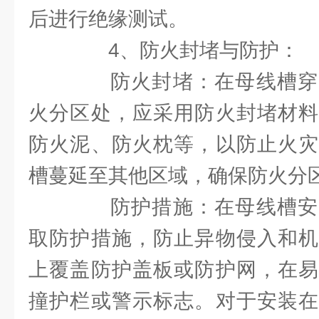
后进行绝缘测试。
4、防火封堵与防护：
防火封堵：在母线槽穿
火分区处，应采用防火封堵材料
防火泥、防火枕等，以防止火灾
槽蔓延至其他区域，确保防火分
防护措施：在母线槽安
取防护措施，防止异物侵入和机
上覆盖防护盖板或防护网，在易
撞护栏或警示标志。对于安装在