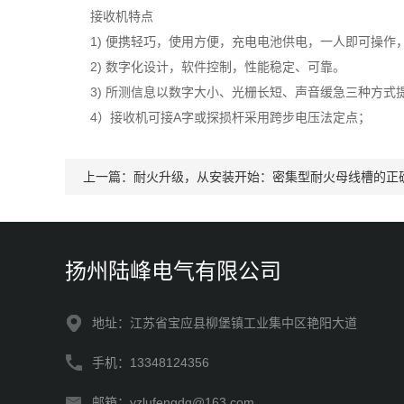
接收机特点
1) 便携轻巧，使用方便，充电电池供电，一人即可操作
2) 数字化设计，软件控制，性能稳定、可靠。
3) 所测信息以数字大小、光栅长短、声音缓急三种方
4）接收机可接A字或探损杆采用跨步电压法定点；
上一篇：
耐火升级，从安装开始：密集型耐火母线槽的正
扬州陆峰电气有限公司
地址：江苏省宝应县柳堡镇工业集中区艳阳大道
手机：13348124356
邮箱：yzlufengdq@163.com