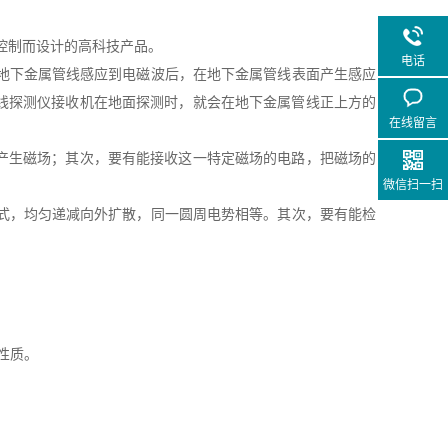
控制而设计的高科技产品。
电话
地下金属管线感应到电磁波后，在地下金属管线表面产生感应
线探测仪接收机在地面探测时，就会在地下金属管线正上方的
在线留言
产生磁场；其次，要有能接收这一特定磁场的电路，把磁场的
微信扫一扫
式，均匀递减向外扩散，同一圆周电势相等。其次，要有能检
性质。