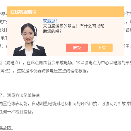
原理为基础、以跨步电压理论为依据，结合数字滤波 、无线接收、软件
欢迎您！
并通过不同的发射连接方式将发送信号传送到地下被探测金属管线上，
来自局域网的朋友！有什么可以帮
播过程中，又会通过该地下金属管线向地面辐射出电磁波，这样当地下管
助您的吗？
别地下金属管线的位置和走向。
源，在具备传输电能的线路中形成电流，电流在流动过程中又在该线周围
（漏电点），在此点周围就会形成电场，它以漏电点为中心以电势的形
故障点）。这就是本仪器跨步电压定点的理论根据。
了。测量方法简单快速。
内置绝缘表功能，自动测量电缆对地及相间的环路阻抗，可协助判断故障
任何一种检测设备。
路故障。