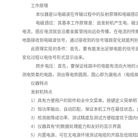
工作原理
本仪器是以电磁波在传输过程中的反射原理和电磁感应
电磁感应：其基本工作原理是：由发射机产生电、磁波
电流，感应电流就会沿着金属管线向远处传播，在电流的传
地面接收到电磁波信号，通过接收到的信号强弱变化就能判
此原理实现的条件：首先，要有能发出足够电能的信号
变化过程以电信号形式显示出来。
跨步电压：首先，要保证线路中的电能有流向大地的点
测电势差的电路，测出等电势圆周，圆心即为漏电点（电缆
仪器特点
发射机特点
1）具有方便用户的软件和全中文菜单。按键定义简单明
2）恒功率输出、自动匹配，保证本机工作在最佳状态。
3）检测故障成功率、测试精度及测试方便程度优于国内
4）仪器具有*的数据处理能力和友好的显示界面
5）内置电源，可在无电源环境测试电缆的开路及低阻短