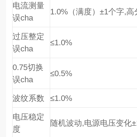
电流测量
1.0%（满度）±1个字,高
误cha
过压整定
≤1.0%
误cha
0.75切换
≤0.5%
误cha
波纹系数
≤1.0%
电压稳定
随机波动,电源电压变化±1
度