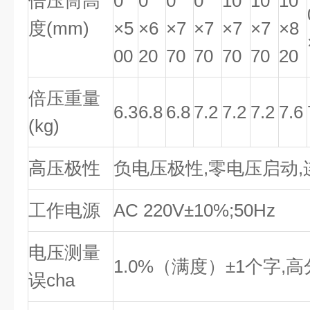
倍压筒高
0
0
0
0
10
10
10
度(mm)
×5
×6
×7
×7
×7
×7
×8
00
20
70
70
70
70
20
倍压重量
6.3
6.8
6.8
7.2
7.2
7.2
7.6
(kg)
高压极性
负电压极性,零电压启动
工作电源
AC 220V±10%;50Hz
电压测量
1.0%（满度）±1个字,高
误cha