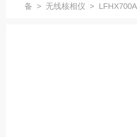
备
>
无线核相仪
> LFHX7
器