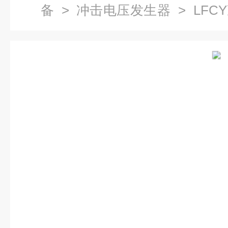
备
>
冲击电压发生器
> LF
格