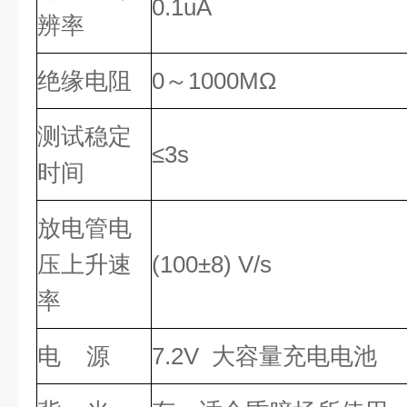
0.1uA
辨率
绝缘电阻
0～1000MΩ
测试稳定
≤3s
时间
放电管电
压上升速
(100±8) V/s
率
电 源
7.2V 大容量充电电池