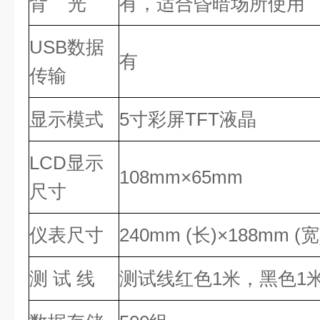
背 光
有，适合昏暗场所使用
USB数据
有
传输
显示模式
5寸彩屏TFT液晶
LCD显示
108mm×65mm
尺寸
仪表尺寸
240mm (长)×188mm (宽
测 试 线
测试线红色1米，黑色1