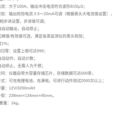
电流：大于100A，输出冲击电流符合波形8/20μS；
校验：输出校验电流 0.5～20mA可调（根据表头大电流值设置），
5档步进设置，步进值可调；
值自动输出，自动停止；
式峰值/有效值可选，满足各类监测仪的表头校验；
度1%；
器归零：设置上限可达999；
自动动作，自动计数；
自动停止，无需人为干预；
储空间：仪器自带大容量存储芯片，存储数据可达500条；
电方式：可充电锂电池，充满电，可进行动作测试2000次以上；
量：12V/3200mAH
外型：238mm×134mm×45mm。
器重量：1kg。