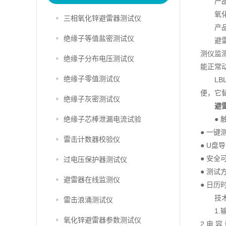
产
氧
三相氧化锌避雷器测试仪
产
绝缘子等值盐密测试仪
避
测仪监
绝缘子分布电压测试仪
能正常
绝缘子零值测试仪
LB
便，它
绝缘子灰密测试仪
避
绝缘子芯棒泄漏电流试验
●
● 一
雷击计数器校验仪
● U
● 安
过电压保护器测试仪
● 测
避雷器在线监测仪
● 日
技
雷击浪涌测试仪
1
氧化锌避雷器参数测试仪
2.电 容