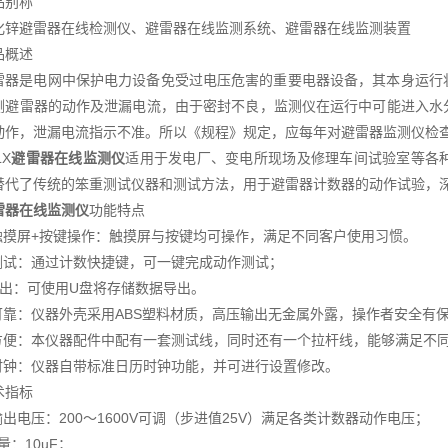
品别称
化锌避雷器在线检测仪、避雷器在线监测系统、避雷器在线监测装置
品概述
雷器是电网中保护电力设备免受过电压危害的重要电器设备，其本身运行
测避雷器的动作及泄漏电流，由于密封不良，监测仪在运行中可能进入水
动作，泄漏电流指示不准。所以《规程》规定，应每年对避雷器监测仪检
LX
避雷器在线监测仪
适用于发电厂、变电所现场及修理车间试验室等各
替代了传统的笨重测试仪器和测试方法，用于避雷器计数器的动作试验，
雷器在线监测仪
功能特点
 触摸屏+按键操作：触摸屏与按键均可操作，满足不同客户使用习惯。
键测试：通过计数快捷键，可一键完成动作测试；
盘导出：可使用U盘将存储数据导出。
全可靠：仪器外壳采用ABS塑料材质，高压输出无金属外露，操作者安全有
试方便：本仪器配件中配有一套测试线，同时还有一个拉杆线，能够满足不
历时钟：仪器自带标准日历时钟功能，并可进行设置修改。
术指标
.输出电压：200～1600V可调（步进值25V）满足各类计数器动作电压；
 量：10uF；