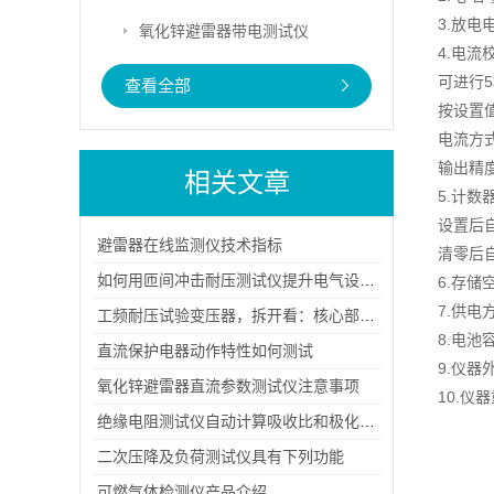
3.放电
氧化锌避雷器带电测试仪
4.电流
可进行
查看全部
按设置
电流方
输出精
相关文章
5.计数
设置后
避雷器在线监测仪技术指标
清零后
如何用匝间冲击耐压测试仪提升电气设备可靠性?
6.存
7.供
工频耐压试验变压器，拆开看：核心部件藏着哪些“硬实力”？
8.电池容
直流保护电器动作特性如何测试
9.仪器
氧化锌避雷器直流参数测试仪注意事项
10.仪
绝缘电阻测试仪自动计算吸收比和极化指数
二次压降及负荷测试仪具有下列功能
可燃气体检测仪产品介绍