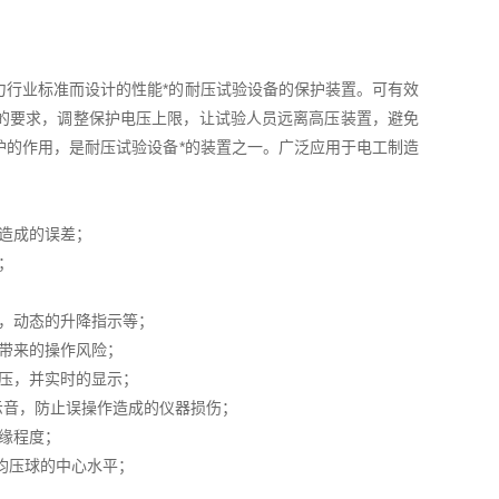
力行业标准而设计的性能*的耐压试验设备的保护装置。可有效
的要求，调整保护电压上限，让试验人员远离高压装置，避免
护的作用，是耐压试验设备*的装置之一。广泛应用于电工制造
而造成的误差；
；
示，动态的升降指示等；
节带来的操作风险；
电压，并实时的显示；
示音，防止误操作造成的仪器损伤；
绝缘程度；
了均压球的中心水平；