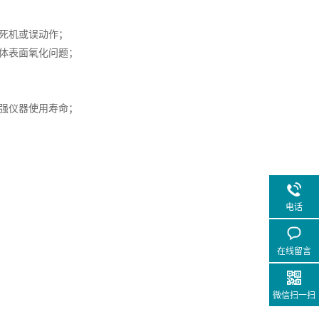
；
器死机或误动作；
球体表面氧化问题；
增强仪器使用寿命；
电话
在线留言
微信扫一扫