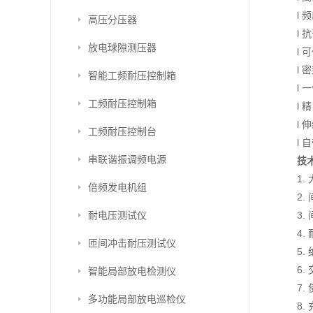
l
高压分压器
l
放电球隙测压器
l
l
智能工频耐压控制箱
l
工频耐压控制箱
l
l
工频耐压控制台
l
串联谐振调频电源
技
1
倍频发电机组
2.
耐电压测试仪
3.
4.
匝间冲击耐压测试仪
5.
6.
智能局部放电检测仪
7
多功能局部放电巡检仪
8.