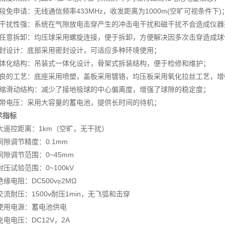
 频段免申请：无线通信频率433MHz，收发距离为1000m(空旷可视条件下)
 抗干扰性强：系统在气隙放电击穿产生的冲击电干扰和磁干扰不会造成仪
 可任意拆卸：均压球采用螺旋连接，便于拆卸，方便解决因多次击穿造成
 密封设计：底部采用密封设计，可适应多种环境使用；
 一体化结构：吊装式一体化设计，骨架式拆装结构，便于检修和维护；
 精良的工艺：底座采用喷塑，盖板采用镀铬，均压板采用氧化拉丝工艺，
 伸缩滑动结构：减少了接地极球的中心偏离度，增强了球隙的稳定度；
 自带电压：采用大容量的蓄电池，提供长时间的待机；
术指标
. 大遥控距离：1km（空旷，无干扰）
 间隙调节精度：0.1mm
 间隙调节范围：0~45mm
 耐压试验范围：0~100kV
 绝缘电阻：DC500v≥2MΩ
 交流耐压：1500v耐压1min，无飞弧和击穿
. 使用电源：蓄电池供电
 充电电压：DC12V，2A