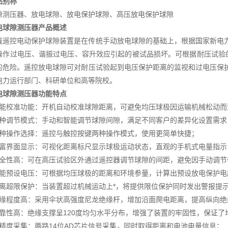
品别称
隙测压器、放电球隙、放电保护球隙、高压放电保护球隙
电球隙测压器
产品概述
线遥控电动保护球隙装置是在传统手动放电球隙的基础上，根据国家新电
操作过电压、谐振过电压、容升效应引起的被试品损坏。可根据耐压试验
的危险。遥控放电球隙可对耐压试验起到电压保护距离的监视和过电压保
电力运行部门、科研单位和高等院校。
电球隙测压器
功能特点
 智能校准功能：开机自动校准球隙距离，可避免均压球极因运输机械松动
 多种调节模式：手动和智能调节球隙间隙，满足不同客户的差异化设置需求
 多种操作选择：遥控与触控按键两种操作模式，使用更简单快捷；
 丰富界面显示：可视化距离标尺显示球极运动状态，直观的手机式电量指
 安全性高：可在高压试验区外通过遥控器调节球隙的间距，避免因手动调
 智能预设电压：可根据均压球极的距离和环境参量，计算出预设放电保护
 距离超限保护：当装置超过机械运动上*，将提供限位保护同时发出警报提
 绝缘程度高：采用伞状高强度尼龙绝缘杆，增加沿面爬电距离，提高纵向
 可靠性高：绝缘支撑呈120度均匀水平分布，增强了装置的牢固性，保证
 高精度采集：两路14位AD芯片信号采集，同时取得距离和电池电量信息；